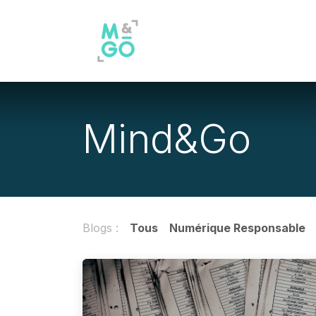
Se rendre au contenu
Odoo
Nos offres
Servi
Mind&Go
Blogs :
Tous
Numérique Responsable