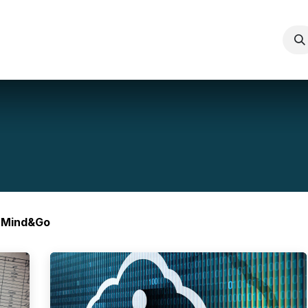
ces de Consultance
Gestion documentaire: Pmb-omeka-s
Mind&Go