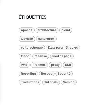
ÉTIQUETTES
Apache
architecture
cloud
Covid19
culturebox
culturetheque
Etats paramétrables
Odoo
pfsense
Pied de page
PMB
Proxmox
proxy
R&B
Reporting
Réseau
Sécurité
Traductions
Tutoriels
Version