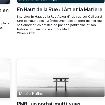
En Haut de la Rue : L'Art et la Matière
s en
InterviewEn Haut de la Rue Aujourd’hui, cap sur Collioure!
Une communedes PyrénéesOrientalesen bord de mer qui
n place
sait charmer les artistes de par son patrimoine et son
es
histoire. Nousavons rencontré Mart...
29 mars 2018
Maelle Ruffier
PMB : un portail multi-vues