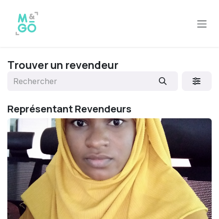
Se rendre au contenu
Trouver un revendeur
Représentant
Revendeurs