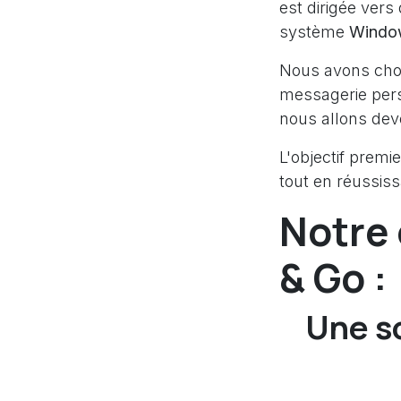
est dirigée vers
système
Windo
Nous avons choi
messagerie pers
nous allons devo
L'objectif prem
tout en réussiss
Notre 
& Go :
Une s