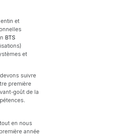
entin et
ionnelles
en
BTS
sations)
systèmes et
 devons suivre
tre première
vant-goût de la
mpétences.
 tout en nous
 première année