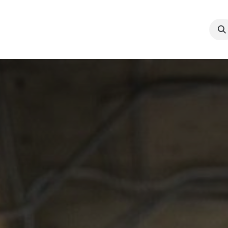
ces de Consultance
Gestion documentaire: Pmb-omeka-s